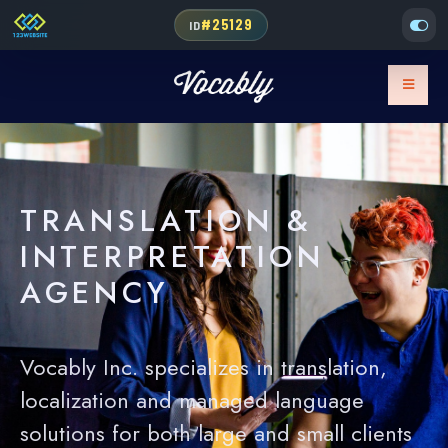
#25129
ID