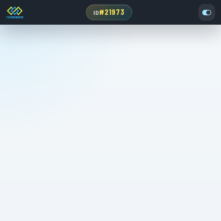
#21973
ID