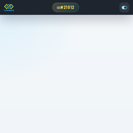
#21012
ID