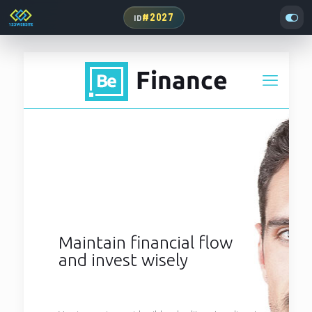
#2027
ID